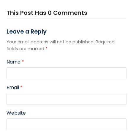
This Post Has 0 Comments
Leave a Reply
Your email address will not be published.
Required
fields are marked
*
Name
*
Email
*
Website