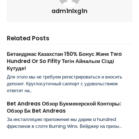
adm1nlxg1n
Related Posts
Бетандреас Казахстан 150% Бонус Және Two
Hundred Or So Fifity Тегін Айналым Сізді
Күтуде!
Для этого мы не требуем регистрироваться и вносить
депозит. Круглосуточный саппорт с удовольствием
ответит на…
Bet Andreas Обзор Букмекерской Конторы:
Обзор Бк Bet Andreas
За инсталляцию приложения мы дарим a hundred
фриспинов в слоте Burning Wins. Вейджер на призы…