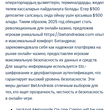
операторлардың қызметтерін, терминалдарды, жедел
төлем кассаларын пайдалануға болады. Егер $500
депозитке салсаңыз, онда ойнау үшін қосымша $500
алады. Таким образом, 2025 год обещает стать
революционным для онлайн казино, предложив
игрокам уникальный
https://betandrease.com
опыт
и максимальный комфорт. Бетандреас
зарекомендовала себя как надежная платформа на
рынке онлайн-казино, предоставляя игрокам
максимальную безопасность их данных и средств.
Для защиты информации используется SSL-
шифрование и двухфакторная аутентификация, что
гарантирует высокий уровень безопасности. Эти
меры делают BetAndreas отличным выбором для
тех, кто ищет прозрачность, честность и безопасность
в онлайн-игре.
Jackpot Metropolis On Line Casino will be one