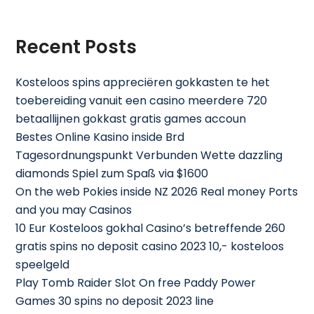
Recent Posts
Kosteloos spins appreciëren gokkasten te het
toebereiding vanuit een casino meerdere 720
betaallijnen gokkast gratis games accoun
Bestes Online Kasino inside Brd
Tagesordnungspunkt Verbunden Wette dazzling
diamonds Spiel zum Spaß via $1600
On the web Pokies inside NZ 2026 Real money Ports
and you may Casinos
10 Eur Kosteloos gokhal Casino’s betreffende 260
gratis spins no deposit casino 2023 10,- kosteloos
speelgeld
Play Tomb Raider Slot On free Paddy Power
Games 30 spins no deposit 2023 line