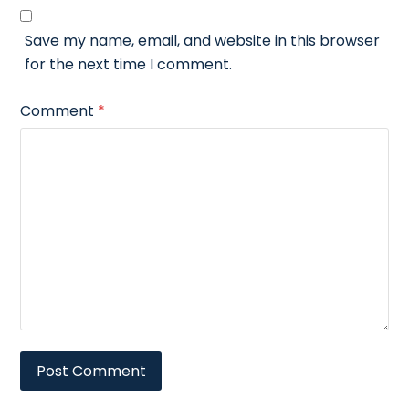
Save my name, email, and website in this browser
for the next time I comment.
Comment
*