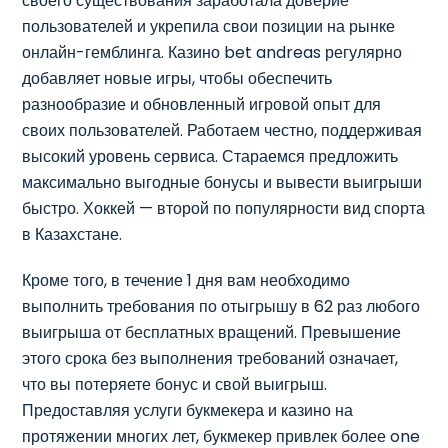
своего существования заработала доверие
пользователей и укрепила свои позиции на рынке
онлайн-гемблинга. Казино bet andreas регулярно
добавляет новые игры, чтобы обеспечить
разнообразие и обновленный игровой опыт для
своих пользователей. Работаем честно, поддерживая
высокий уровень сервиса. Стараемся предложить
максимально выгодные бонусы и вывести выигрыши
быстро. Хоккей — второй по популярности вид спорта
в Казахстане.
Кроме того, в течение 1 дня вам необходимо
выполнить требования по отыгрышу в 62 раз любого
выигрыша от бесплатных вращений. Превышение
этого срока без выполнения требований означает,
что вы потеряете бонус и свой выигрыш.
Предоставляя услуги букмекера и казино на
протяжении многих лет, букмекер привлек более one