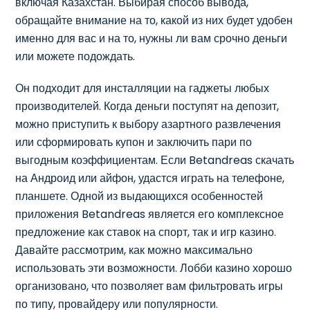
включая Казахстан. Выбирая способ вывода,
обращайте внимание на то, какой из них будет удобен
именно для вас и на то, нужны ли вам срочно деньги
или можете подождать.
Он подходит для инсталляции на гаджеты любых
производителей. Когда деньги поступят на депозит,
можно приступить к выбору азартного развлечения
или сформировать купон и заключить пари по
выгодным коэффициентам. Если Betandreas скачать
на Андроид или айфон, удастся играть на телефоне,
планшете. Одной из выдающихся особенностей
приложения Betandreas является его комплексное
предложение как ставок на спорт, так и игр казино.
Давайте рассмотрим, как можно максимально
использовать эти возможности. Лобби казино хорошо
организовано, что позволяет вам фильтровать игры
по типу, провайдеру или популярности.