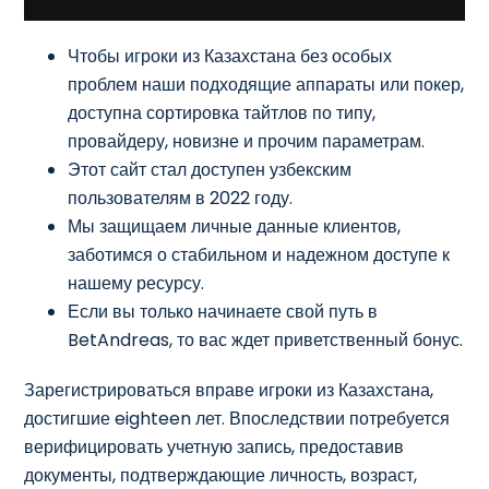
Чтобы игроки из Казахстана без особых
проблем наши подходящие аппараты или покер,
доступна сортировка тайтлов по типу,
провайдеру, новизне и прочим параметрам.
Этот сайт стал доступен узбекским
пользователям в 2022 году.
Мы защищаем личные данные клиентов,
заботимся о стабильном и надежном доступе к
нашему ресурсу.
Если вы только начинаете свой путь в
BetAndreas, то вас ждет приветственный бонус.
Зарегистрироваться вправе игроки из Казахстана,
достигшие eighteen лет. Впоследствии потребуется
верифицировать учетную запись, предоставив
документы, подтверждающие личность, возраст,