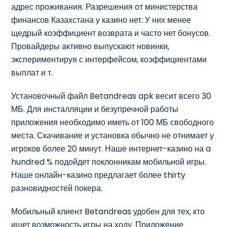
адрес проживания. Разрешения от министерства
финансов Казахстана у казино нет. У них менее
щедрый коэффициент возврата и часто нет бонусов.
Провайдеры активно выпускают новинки,
экспериментируя с интерфейсом, коэффициентами
выплат и т.
Установочный файл Betandreas apk весит всего 30
МБ. Для инсталляции и безупречной работы
приложения необходимо иметь от 100 МБ свободного
места. Скачивание и установка обычно не отнимает у
игроков более 20 минут. Наше интернет-казино на a
hundred % подойдет поклонникам мобильной игры.
Наше онлайн-казино предлагает более thirty
разновидностей покера.
Мобильный клиент Betandreas удобен для тех, кто
ищет возможность игры на ходу. Приложение